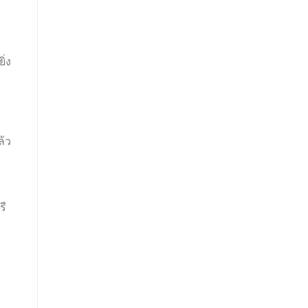
ิ่ง
ล้ว
รี