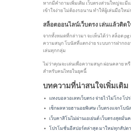
หากมีคำถามเพิ่มเติม เว็บตรงส่วนใหญ่จะมีแ
เข้าใจง่าย ไม่ต้องรอนาน ทำให้ผู้เล่นมือให
สล็อตออนไลน์เว็บตรง เล่นแล้วติด
จากทั้งหมดที่กล่าวมา จะเห็นได้ว่า สล็อต pg 
ความสนุก โบนัสที่แตกง่าย ระบบการฝากถอน
เล่นทุกกลุ่ม
ไม่ว่าคุณจะเล่นเพื่อความสนุก ผ่อนคลาย หรือ
สำหรับคนไทยในยุคนี้
บทความที่น่าสนใจเพิ่มเติม
แทงบอลวอเลทเว็บตรง จ่ายไวไม่โกง โปร
เช็กผลหวยฮานอยพิเศษ เว็บตรงแจกโบนัส
เว็บคาสิโนไม่ผ่านเอเย่นต์ เว็บตรงสุดมั่นค
โปรโมชั่นอีสปอร์ตล่าสุด มาใหม่ทุกสัปดา