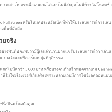
มารถเข้าเว็บตรงเพื่อเล่นเกมได้แบบไม่มีสะดุด ไม่มีค้าง ไม่โหลดช้า
to Full Screen หรือโหมดประหยัดเน็ต ที่ทำให้ประสบการณ์การเล่น ย
พื้นที่มือถือ
รวยจริง
อย่างพันทิป จะพบว่ามีผู้เล่นจำนวนมากแชร์ประสบการณ์ว่า “เล่นแ
อกรางวัลและฟีเจอร์แบบสุ่มที่ยุติธรรม
0 นาที แตกโบนัสกว่า 5,000 บาท หรือบางคนทำแจ็กพอตจากเกม Caishen
่านี้ไม่ใช่เรื่องเวอร์เกินจริง เพราะหลายเว็บมีการโชว์ยอดถอนแบบเ
ฟรีสปินพร้อมตัวคูณ
สออกไว