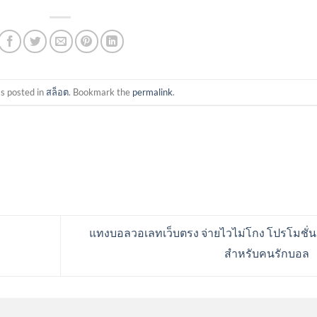
as posted in
สล็อต
. Bookmark the
permalink
.
แทงบอลวอเลทเว็บตรง จ่ายไวไม่โกง โปรโมชั่น
สำหรับคนรักบอล