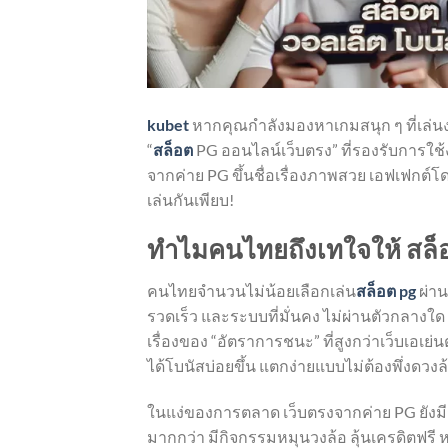
kubet
หากคุณกำลังมองหาเกมสนุก ๆ ที่เล
“
สล็อต
PG ออนไลน์เว็บตรง” ที่รองรับการใช้
จากค่าย PG ขึ้นชื่อเรื่องภาพสวย เอฟเฟกต์
เล่นกันเพียบ!
ทำไมคนไทยถึงเทใจให้ สล็อ
คนไทยจำนวนไม่น้อยเลือกเล่น
สล็อต pg
ผ่าน
รวดเร็ว และระบบที่มั่นคง ไม่ผ่านตัวกลางใด
เรื่องของ “อัตราการชนะ” ที่สูงกว่าเว็บเอเย่
ได้โบนัสบ่อยขึ้น แตกง่ายแบบไม่ต้องพึ่งดวงล
ในแง่ของการตลาด เว็บตรงจากค่าย PG ยังมี
มากกว่า มีกิจกรรมหมุนวงล้อ ลุ้นเครดิตฟรี หร