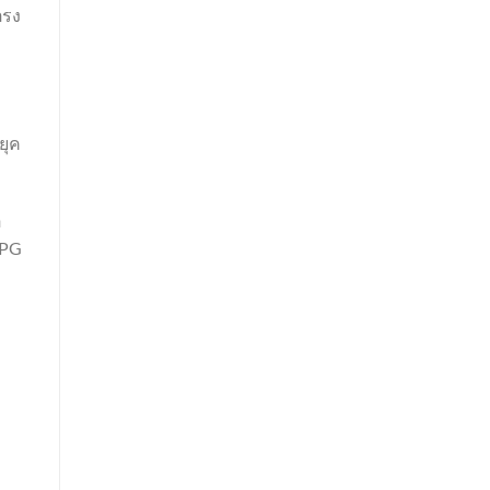
ตรง
ยุค
อ
 PG