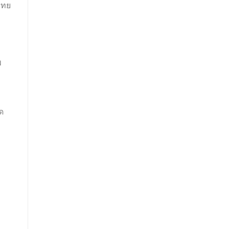
ไทย
พ
ด