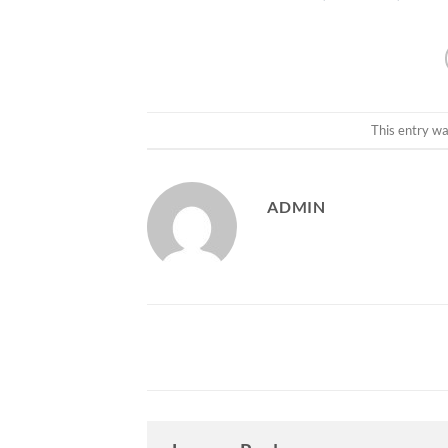
This entry w
ADMIN