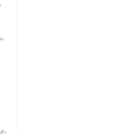
า
ละ
ต่ำ