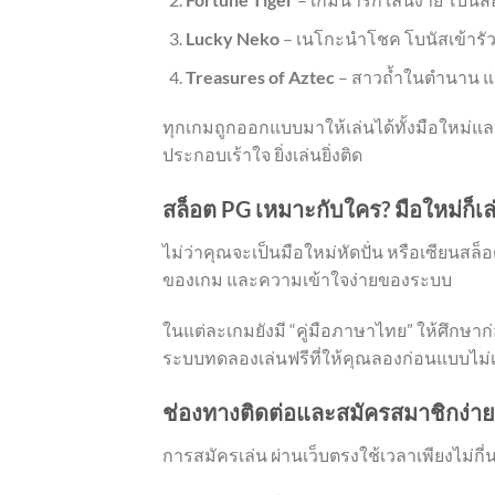
Lucky Neko
– เนโกะนำโชค โบนัสเข้ารัว
Treasures of Aztec
– สาวถ้ำในตำนาน แ
ทุกเกมถูกออกแบบมาให้เล่นได้ทั้งมือใหม่และ
ประกอบเร้าใจ ยิ่งเล่นยิ่งติด
สล็อต PG เหมาะกับใคร? มือใหม่ก็เล
ไม่ว่าคุณจะเป็นมือใหม่หัดปั่น หรือเซีย
ของเกม และความเข้าใจง่ายของระบบ
ในแต่ละเกมยังมี “คู่มือภาษาไทย” ให้ศึกษาก่อ
ระบบทดลองเล่นฟรีที่ให้คุณลองก่อนแบบไม่เสีย
ช่องทางติดต่อและสมัครสมาชิกง่าย
การสมัครเล่น ผ่านเว็บตรงใช้เวลาเพียงไม่กี่นา