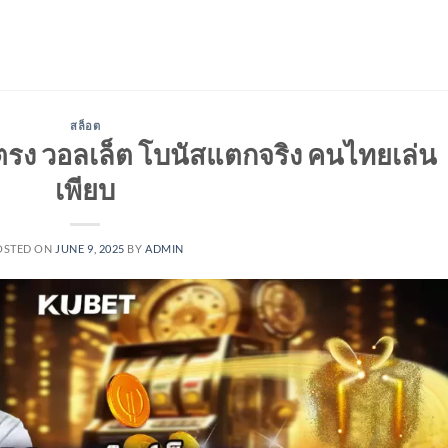
T
สล็อต
ตรง วอลเล็ต โบนัสแตกจริง คนไทยเล่น
เพียบ
OSTED ON
JUNE 9, 2025
BY
ADMIN